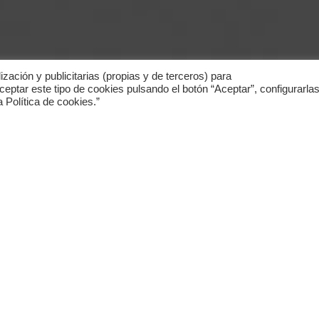
zación y publicitarias (propias y de terceros) para
eptar este tipo de cookies pulsando el botón “Aceptar”, configurarlas
Política de cookies.”
N
adie entra en esta temática po