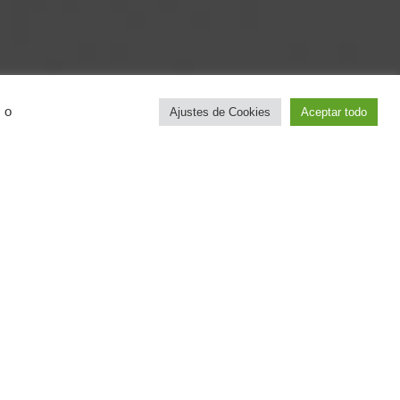
 o
Ajustes de Cookies
Aceptar todo
r
voluntad propia,
de